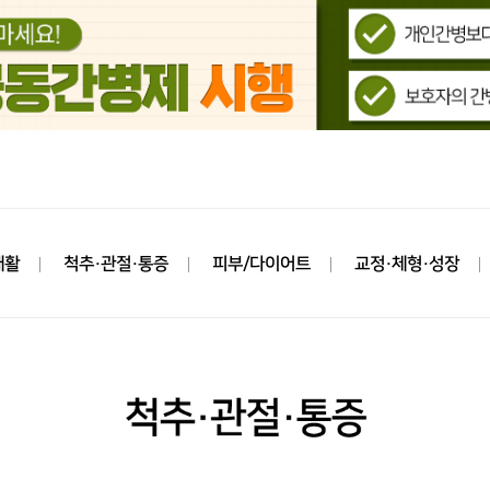
재활
척추·관절·통증
피부/다이어트
교정·체형·성장