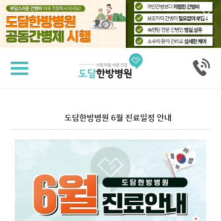
도담공동간병제
도
병
담
원
한
소
방
개
병
원
의
료
진
도담한방병원 6월 진료일정 안내
수
소
술
개
후
재
활
공
동
간
병
척
서
추
비
·
관
스
절