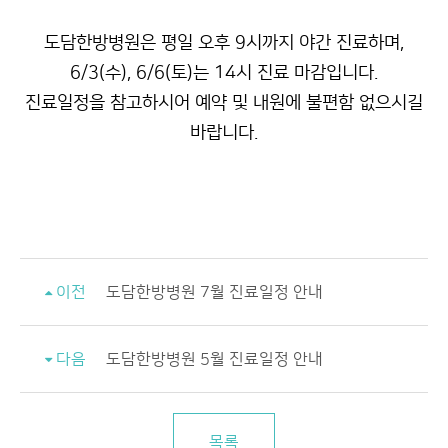
질
환
도담한방병원은 평일 오후 9시까지 야간 진료하며,
6/3(수), 6/6(토)는 14시 진료 마감입니다.
도
진료일정을 참고하시어 예약 및 내원에 불편함 없으시길
담
특
바랍니다.
화
진
료
보
험
안
이전
도담한방병원 7월 진료일정 안내
내
커
다음
도담한방병원 5월 진료일정 안내
뮤
니
티
목록